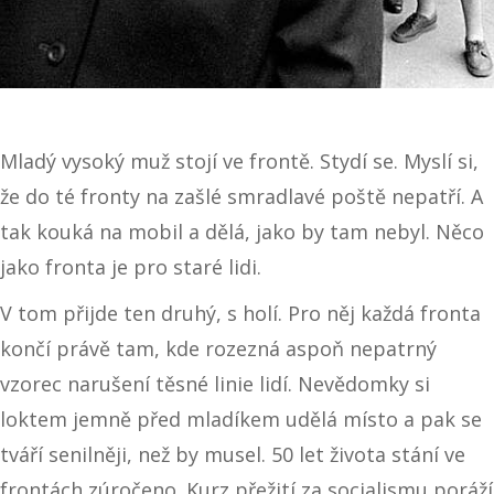
Mladý vysoký muž stojí ve frontě. Stydí se. Myslí si,
že do té fronty na zašlé smradlavé poště nepatří. A
tak kouká na mobil a dělá, jako by tam nebyl. Něco
jako fronta je pro staré lidi.
V tom přijde ten druhý, s holí. Pro něj každá fronta
končí právě tam, kde rozezná aspoň nepatrný
vzorec narušení těsné linie lidí. Nevědomky si
loktem jemně před mladíkem udělá místo a pak se
tváří senilněji, než by musel. 50 let života stání ve
frontách zúročeno. Kurz přežití za socialismu poráží