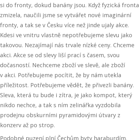
si do fronty, dokud banány jsou. Když fyzická fronta
zmizela, naučili jsme se vytvářet nové imaginární
fronty, a tak se v Česku více než jinde ujaly akce.
Kdesi ve vnitru vlastně nepotřebujeme slevu jako
takovou. Nezajímají nás trvale nízké ceny. Chceme
akci. Akce se od slevy liší prací s časem, svou
dočasností. Nechceme zboží ve slevě, ale zboží
v akci. Potřebujeme pocítit, že by nám utekla
příležitost. Potřebujeme vědět, že přivezli banány.
Sleva, která tu bude i zítra, je jako kompot, který
nikdo nechce, a tak s ním zelinářka vyzdobila
prodejnu obskurními pyramidovými útvary z
konzerv až po strop.
Podobné puzení plní Čechům byty haraburdím.