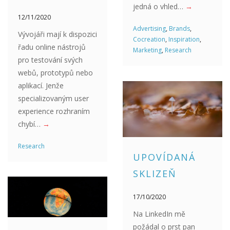
jedná o vhled…
→
12/11/2020
Advertising
,
Brands
,
Vývojáři mají k dispozici
Cocreation
,
Inspiration
,
řadu online nástrojů
Marketing
,
Research
pro testování svých
webů, prototypů nebo
aplikací. Jenže
specializovaným user
experience rozhraním
chybí…
→
Research
UPOVÍDANÁ
SKLIZEŇ
17/10/2020
Na LinkedIn mě
požádal o prst pan