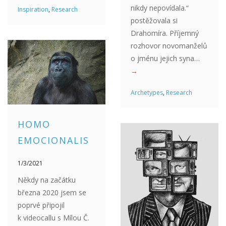
nikdy nepovídala.“
Inspiration
,
Research
postěžovala si
Drahomíra. Příjemný
rozhovor novomanželů
o jménu jejich syna…
→
Archetypes
,
Research
HOMO
EMOCIONALIS
1/3/2021
Někdy na začátku
března 2020 jsem se
poprvé připojil
k videocallu s Mílou Č.