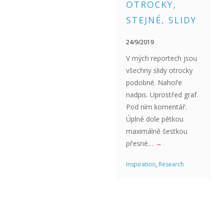
OTROCKY,
STEJNÉ, SLIDY
24/9/2019
V mých reportech jsou
všechny slidy otrocky
podobné. Nahoře
nadpis. Uprostřed graf.
Pod ním komentář.
Úplně dole pětkou
maximálně šestkou
přesné…
→
Inspiration
,
Research