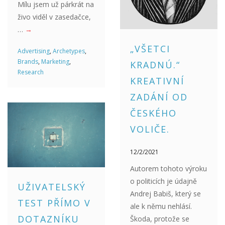
Mílu jsem už párkrát na
živo viděl v zasedačce,
…
→
„VŠETCI
Advertising
,
Archetypes
,
Brands
,
Marketing
,
KRADNÚ.“
Research
KREATIVNÍ
ZADÁNÍ OD
ČESKÉHO
VOLIČE.
12/2/2021
Autorem tohoto výroku
o politicích je údajně
UŽIVATELSKÝ
Andrej Babiš, který se
TEST PŘÍMO V
ale k němu nehlásí.
DOTAZNÍKU
Škoda, protože se