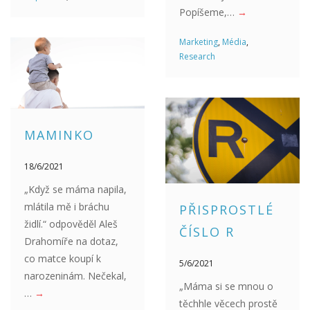
Popíšeme,…
→
Marketing
,
Média
,
Research
MAMINKO
18/6/2021
„Když se máma napila,
mlátila mě i bráchu
PŘISPROSTLÉ
židlí.“ odpověděl Aleš
ČÍSLO R
Drahomíře na dotaz,
co matce koupí k
5/6/2021
narozeninám. Nečekal,
„Máma si se mnou o
…
→
těchhle věcech prostě