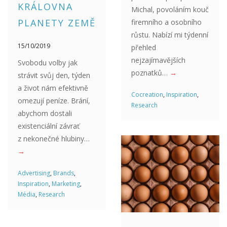
KRÁLOVNA
Michal, povoláním kouč
PLANETY ZEMĚ
firemního a osobního
růstu. Nabízí mi týdenní
15/10/2019
přehled
nejzajímavějších
Svobodu volby jak
poznatků…
→
strávit svůj den, týden
a život nám efektivně
Cocreation
,
Inspiration
,
omezují peníze. Brání,
Research
abychom dostali
existenciální závrať
z nekonečné hlubiny…
→
Advertising
,
Brands
,
Inspiration
,
Marketing
,
Média
,
Research