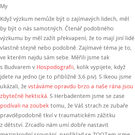
My
Když výzkum nemůže být o zajímavých lidech, měl
by být o nás samotných. Čtenář podobného
výzkumu by měl zažít překvapení, že to mají jiní lidé
vlastně stejně nebo podobně. Zajímavé téma je to,
ve kterém najdu sám sebe. Měřili jsme tak
s Budvarem v
Hospodografii
, kolik vypijete, když
jdete na jedno (je to přibližně 3,6 piv). S Ikeou jsme
ukázali, že
vstáváme opravdu brzo a naše rána jsou
zbytečně hektická
. S Herbadentem jsme se zase
podívali na zoubek
tomu, že Váš strach ze zubaře
pravděpodobně tkví v traumatickém zážitku
z dětství. Zrcadlo nám umí dobře nastavit
mezinárodní srovnání, například se ZOOTem jsme