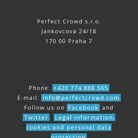
Perfect Crowd s.r.o.
Jankovcova 24/18
170 00 Praha 7
Phone:
+420 774 888 565
E-mail:
info@perfectcrowd.com
Follow us on
Facebook
and
Twitter
.
Legal information,
cookies and personal data
protection