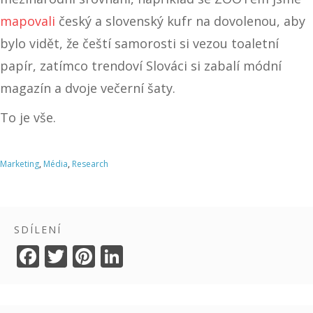
mapovali
český a slovenský kufr na dovolenou, aby
bylo vidět, že čeští samorosti si vezou toaletní
papír, zatímco trendoví Slováci si zabalí módní
magazín a dvoje večerní šaty.
To je vše.
Marketing
,
Média
,
Research
SDÍLENÍ
F
T
Pi
Li
ac
w
nt
n
e
itt
er
k