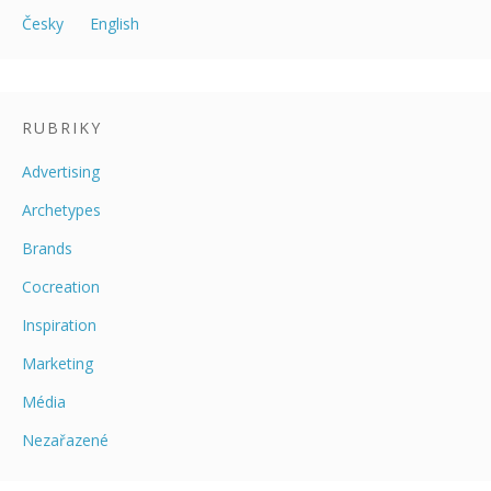
b
er
e
e
Česky
English
o
st
dI
o
n
k
RUBRIKY
Advertising
Archetypes
Brands
Cocreation
Inspiration
Marketing
Média
Nezařazené
Pricing