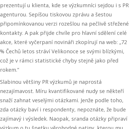
prezentují u klienta, kde se výzkumníci sejdou i s PR
agenturou. Sepíšou tiskovou zprávu a šestou
připomínkovanou verzi rozešlou na pečlivě střežené
kontakty. A pak přijde chvíle pro hlavní sdělení celé
akce, které vyčerpaní novináři zkopírují na web: „72
% Čechů letos stráví Velikonoce se svými blízkými,
což je v rámci statistické chyby stejně jako před
rokem.“
Slabinou většiny PR výzkumů je naprostá
nezajímavost. Míru kvantifikované nudy se někteří
snaží zahnat veselými otázkami. Jenže podle toho,
zda otázky baví i respondenty, nepoznáte, že bude
zajímavý i výsledek. Naopak, sranda otázky připraví
výzkum o tu špetku věrohodné patiny, kterou mu