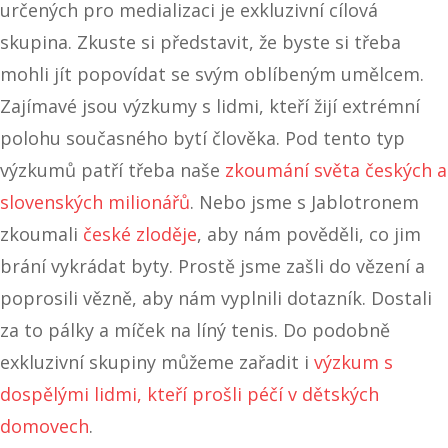
určených pro medializaci je exkluzivní cílová
skupina. Zkuste si představit, že byste si třeba
mohli jít popovídat se svým oblíbeným umělcem.
Zajímavé jsou výzkumy s lidmi, kteří žijí extrémní
polohu současného bytí člověka. Pod tento typ
výzkumů patří třeba naše
zkoumání světa českých a
slovenských milionářů
. Nebo jsme s Jablotronem
zkoumali
české zloděje
, aby nám pověděli, co jim
brání vykrádat byty. Prostě jsme zašli do vězení a
poprosili vězně, aby nám vyplnili dotazník. Dostali
za to pálky a míček na líný tenis. Do podobně
exkluzivní skupiny můžeme zařadit i
výzkum s
dospělými lidmi, kteří prošli péčí v dětských
domovech
.