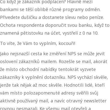
Co když je zákazník podplacen? Hlavně mezi
bankami se těší oblibě různé programy odměn.
Přivedete dušičku a dostanete slevu nebo peníze.
Ochota respondenta doporučit svou banku, když to
znamená pětistovku na účet, vystřelí z 0 na 10.
To víte, že Vám to vyplním, kocouři!
Jako nejsnazší cesta ke změření NPS se může jevit
oslovení zákazníků mailem. Rozešle se mail, akorát
že místo obchodní nabídky tentokrát vyzvete
zákazníky k vyplnění dotazníku. NPS vychází skvěle,
jenže tak nějak až moc skvěle. Hodnotili lidé, kteří
vám místo polozapomenuté adresy svěřili svůj
aktivně používaný mail, a navíc otravný newsletter
rovnou nesmazali. Ke všemu mail otevřeli a