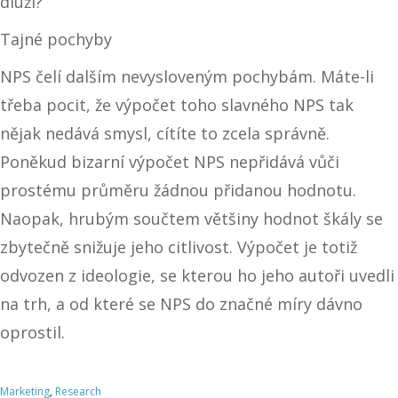
dluží?
Tajné pochyby
NPS čelí dalším nevysloveným pochybám. Máte-li
třeba pocit, že výpočet toho slavného NPS tak
nějak nedává smysl, cítíte to zcela správně.
Poněkud bizarní výpočet NPS nepřidává vůči
prostému průměru žádnou přidanou hodnotu.
Naopak, hrubým součtem většiny hodnot škály se
zbytečně snižuje jeho citlivost. Výpočet je totiž
odvozen z ideologie, se kterou ho jeho autoři uvedli
na trh, a od které se NPS do značné míry dávno
oprostil.
Marketing
,
Research